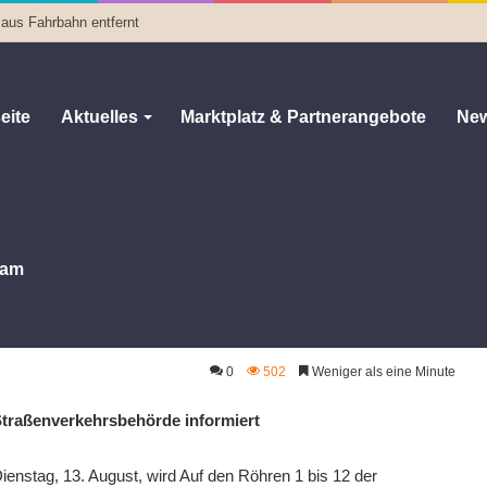
 aus Fahrbahn entfernt
eite
Aktuelles
Marktplatz & Partnerangebote
New
am
m 13. August: Kanalinspektion Auf den Röhren
 Auf den Röhren
0
502
Weniger als eine Minute
Straßenverkehrsbehörde informiert
enstag, 13. August, wird Auf den Röhren 1 bis 12 der