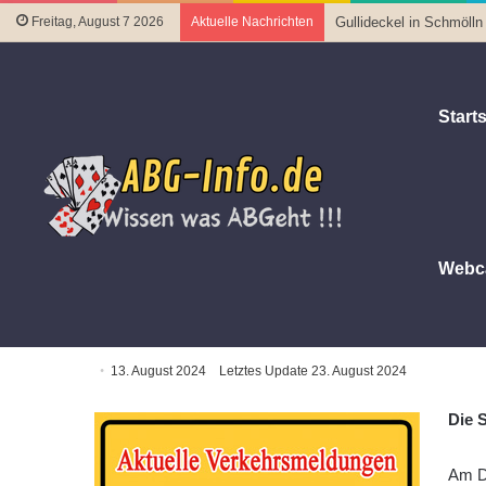
Freitag, August 7 2026
Aktuelle Nachrichten
Gullideckel in Schmölln
Starts
Webc
Startseite
|
Aktuelles aus Altenburg & Altenburger Land
|
A
Am 13. August: Kanalinspektion
13. August 2024
Letztes Update 23. August 2024
Die 
Am Di