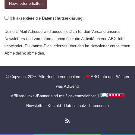
Ich akzeptiere die
Datenschutzerklärung
.
Deine E-Mail-Adresse wird ausschließlich für den Versand unseres
Newsletters und von Informationen über die Aktivitäten von ABG-Info
verwendet. Du kannst Dich jederzeit über den im Newsletter enthaltenen
Abmeldelink abmelden.
© Copyright 2026, Alle Rechte vorbehalten |
ABG-Info.de - Wissen
was ABGeht!
Affiliate-Links-/Banner sind mit * gekennzeichnet |
Newsletter
Kontakt
Datenschutz
Impressum
RSS