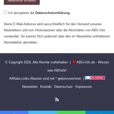
Ich akzeptiere die
Datenschutzerklärung
.
Deine E-Mail-Adresse wird ausschließlich für den Versand unseres
Newsletters und von Informationen über die Aktivitäten von ABG-Info
verwendet. Du kannst Dich jederzeit über den im Newsletter enthaltenen
Abmeldelink abmelden.
© Copyright 2026, Alle Rechte vorbehalten |
ABG-Info.de - Wissen
was ABGeht!
Affiliate-Links-/Banner sind mit * gekennzeichnet |
Newsletter
Kontakt
Datenschutz
Impressum
RSS