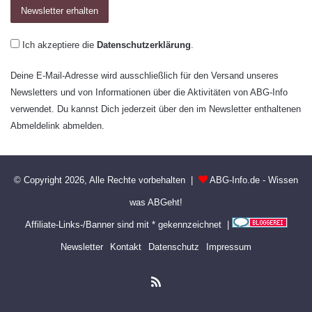
Ich akzeptiere die
Datenschutzerklärung
.
Deine E-Mail-Adresse wird ausschließlich für den Versand unseres
Newsletters und von Informationen über die Aktivitäten von ABG-Info
verwendet. Du kannst Dich jederzeit über den im Newsletter enthaltenen
Abmeldelink abmelden.
© Copyright 2026, Alle Rechte vorbehalten |
ABG-Info.de - Wissen
was ABGeht!
Affiliate-Links-/Banner sind mit * gekennzeichnet |
Newsletter
Kontakt
Datenschutz
Impressum
RSS