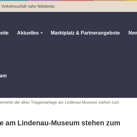
i Verkehrsunfall nahe Nöbdenitz
eite
Aktuelles
Marktplatz & Partnerangebote
New
am
lemente der alten Treppenanlage am Lindenau-Museum stehen zum
age am Lindenau-Museum stehen zum