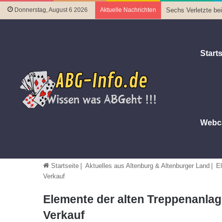
Donnerstag, August 6 2026
Aktuelle Nachrichten
Sechs Verletzte be
Starts
Webc
Startseite
|
Aktuelles aus Altenburg & Altenburger Land
|
E
Verkauf
Elemente der alten Treppenanl
Verkauf