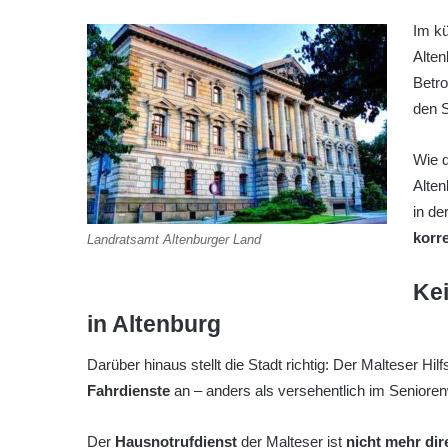
Im k
Alten
Betro
den 
Wie d
Alte
in de
korr
Landratsamt Altenburger Land
Ke
in Altenburg
Darüber hinaus stellt die Stadt richtig: Der Malteser Hil
Fahrdienste
an – anders als versehentlich im Senior
Der
Hausnotrufdienst
der Malteser ist
nicht mehr dir