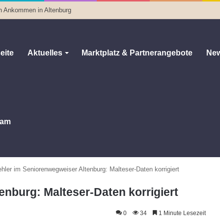
n Ankommen in Altenburg
eite
Aktuelles
Marktplatz & Partnerangebote
New
am
hler im Seniorenwegweiser Altenburg: Malteser-Daten korrigiert
enburg: Malteser-Daten korrigiert
0
34
1 Minute Lesezeit