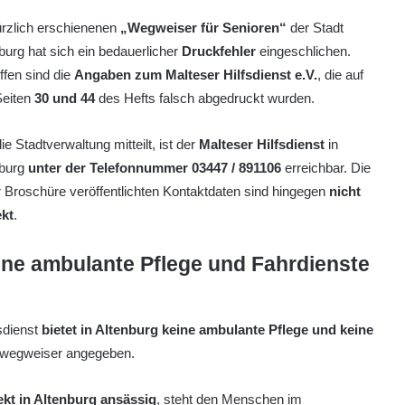
ürzlich erschienenen
„Wegweiser für Senioren“
der Stadt
burg hat sich ein bedauerlicher
Druckfehler
eingeschlichen.
ffen sind die
Angaben zum Malteser Hilfsdienst e.V.
, die auf
Seiten
30 und 44
des Hefts falsch abgedruckt wurden.
ie Stadtverwaltung mitteilt, ist der
Malteser Hilfsdienst
in
nburg
unter der Telefonnummer 03447 / 891106
erreichbar. Die
r Broschüre veröffentlichten Kontaktdaten sind hingegen
nicht
ekt
.
ine ambulante Pflege und Fahrdienste
fsdienst
bietet in Altenburg keine ambulante Pflege und keine
enwegweiser angegeben.
ekt in Altenburg ansässig
, steht den Menschen im