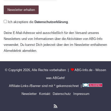
Ich akzeptiere die
Datenschutzerklärung
.
Deine E-Mail-Adresse wird ausschließlich für den Versand unseres
Newsletters und von Informationen über die Aktivitäten von ABG-Info
verwendet. Du kannst Dich jederzeit über den im Newsletter enthaltenen
Abmeldelink abmelden.
© Copyright 2026, Alle Rechte vorbehalten |
ABG-Info.de - Wissen
was ABGeht!
Affiliate-Links-/Banner sind mit * gekennzeichnet |
Newsletter
Kontakt
Datenschutz
Impressum
RSS