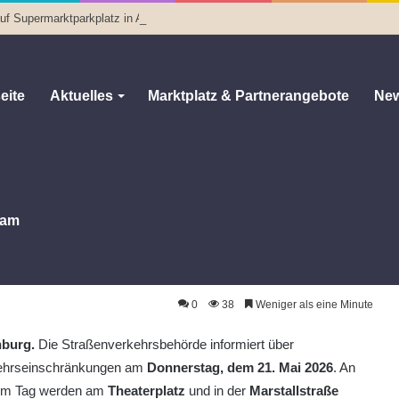
f Supermarktparkplatz in Altenburg
eite
Aktuelles
Marktplatz & Partnerangebote
New
am
rstallstraße in Altenburg wird am 21. Mai zur Einbahnstraße
 am 21. Mai zur Einbahnstraße
0
38
Weniger als eine Minute
nburg.
Die Straßenverkehrsbehörde informiert über
ehrseinschränkungen am
Donnerstag, dem 21. Mai 2026
. An
em Tag werden am
Theaterplatz
und in der
Marstallstraße