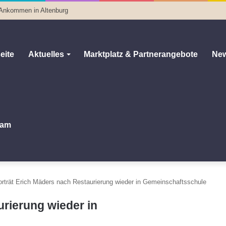
 Ankommen in Altenburg
eite
Aktuelles
Marktplatz & Partnerangebote
New
am
orträt Erich Mäders nach Restaurierung wieder in Gemeinschaftsschule
urierung wieder in