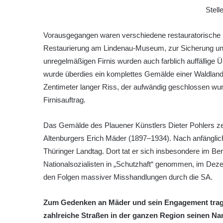
Stell
Vorausgegangen waren verschiedene restauratorische 
Restaurierung am Lindenau-Museum, zur Sicherung un
unregelmäßigen Firnis wurden auch farblich auffällig
wurde überdies ein komplettes Gemälde einer Waldlandsc
Zentimeter langer Riss, der aufwändig geschlossen w
Firnisauftrag.
Das Gemälde des Plauener Künstlers Dieter Pohlers ze
Altenburgers Erich Mäder (1897–1934). Nach anfänglich
Thüringer Landtag. Dort tat er sich insbesondere im Be
Nationalsozialisten in „Schutzhaft“ genommen, im Deze
den Folgen massiver Misshandlungen durch die SA.
Zum Gedenken an Mäder und sein Engagement trage
zahlreiche Straßen in der ganzen Region seinen N