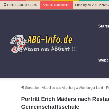
Freitag, August 7 2026
Aktuelle Nachrichten
Führung zu 200 Jahren
Starts
Webc
Startseite
|
Aktuelles aus Altenburg & Altenburger Land
|
P
Porträt Erich Mäders nach Resta
Gemeinschaftsschule