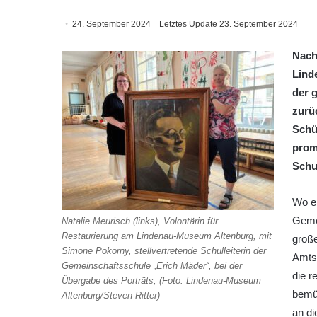
24. September 2024
Letztes Update 23. September 2024
Nach
Lind
der 
zurü
Schü
prom
Schu
Wo e
Gemei
Natalie Meurisch (links), Volontärin für
Restaurierung am Lindenau-Museum Altenburg, mit
große
Simone Pokorny, stellvertretende Schulleiterin der
Amtsh
Gemeinschaftsschule „Erich Mäder“, bei der
die r
Übergabe des Porträts, (Foto: Lindenau-Museum
bemü
Altenburg/Steven Ritter)
an di