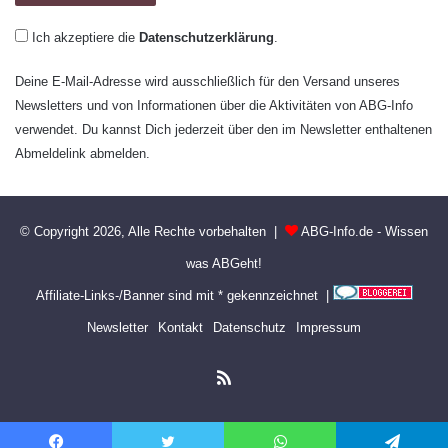
Ich akzeptiere die
Datenschutzerklärung
.
Deine E-Mail-Adresse wird ausschließlich für den Versand unseres
Newsletters und von Informationen über die Aktivitäten von ABG-Info
verwendet. Du kannst Dich jederzeit über den im Newsletter enthaltenen
Abmeldelink abmelden.
© Copyright 2026, Alle Rechte vorbehalten |
ABG-Info.de - Wissen
was ABGeht!
Affiliate-Links-/Banner sind mit * gekennzeichnet |
Newsletter
Kontakt
Datenschutz
Impressum
RSS