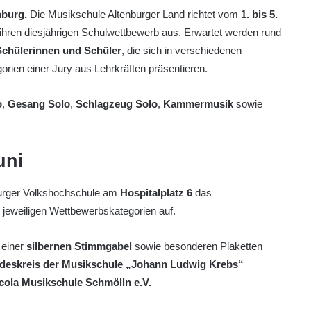
nburg.
Die Musikschule Altenburger Land richtet vom
1. bis 5.
ihren diesjährigen Schulwettbewerb aus. Erwartet werden rund
Schülerinnen und Schüler
, die sich in verschiedenen
orien einer Jury aus Lehrkräften präsentieren.
o
,
Gesang Solo
,
Schlagzeug Solo
,
Kammermusik
sowie
uni
burger Volkshochschule am
Hospitalplatz 6
das
r jeweiligen Wettbewerbskategorien auf.
 einer
silbernen Stimmgabel
sowie besonderen Plaketten
deskreis der Musikschule „Johann Ludwig Krebs“
icola Musikschule Schmölln e.V.