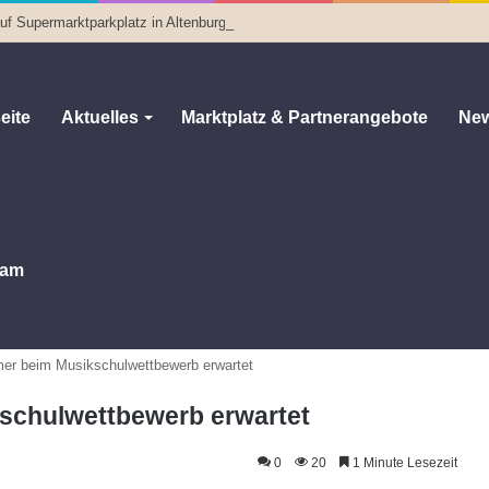
f Supermarktparkplatz in Altenburg
eite
Aktuelles
Marktplatz & Partnerangebote
New
am
er beim Musikschulwettbewerb erwartet
schulwettbewerb erwartet
0
20
1 Minute Lesezeit