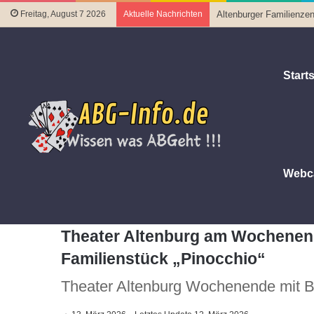
Freitag, August 7 2026
Aktuelle Nachrichten
Altenburger Familienzen
Starts
Webc
Startseite
|
Familie, Kultur und Freizeit
|
Theater Altenburg
Theater Altenburg am Wochenen
Familienstück „Pinocchio“
Theater Altenburg Wochenende mit Ba