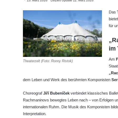
13. März 2026
Letztes Update 12. März 2026
Das
biet
für u
„R
im 
Am
F
Theaterzelt (Foto: Ronny Ristok)
Staat
„Rac
dem Leben und Werk des berühmten Komponisten
Ser
Choreograf
Jiří Bubeníček
verbindet klassisches Ball
Rachmaninovs bewegtes Leben nach – von Erfolgen und
internationalen Ruhm. Die Musik des Komponisten bildet
Interpretation.