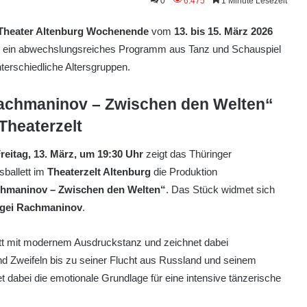
0
6.475
1 Minute Lesezeit
Theater Altenburg Wochenende
vom
13. bis 15. März 2026
et ein abwechslungsreiches Programm aus Tanz und Schauspiel
nterschiedliche Altersgruppen.
achmaninov – Zwischen den Welten“
Theaterzelt
reitag, 13. März, um 19:30 Uhr
zeigt das Thüringer
sballett im
Theaterzelt Altenburg
die Produktion
hmaninov – Zwischen den Welten“
. Das Stück widmet sich
gei Rachmaninov
.
ett mit modernem Ausdruckstanz und zeichnet dabei
 Zweifeln bis zu seiner Flucht aus Russland und seinem
 dabei die emotionale Grundlage für eine intensive tänzerische