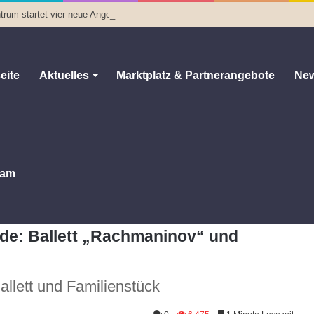
trum startet vier neue Angebote
eite
Aktuelles
Marktplatz & Partnerangebote
New
am
 am Wochenende: Ballett „Rachmaninov“ und Familienstück „Pinocchio“
de: Ballett „Rachmaninov“ und
llett und Familienstück