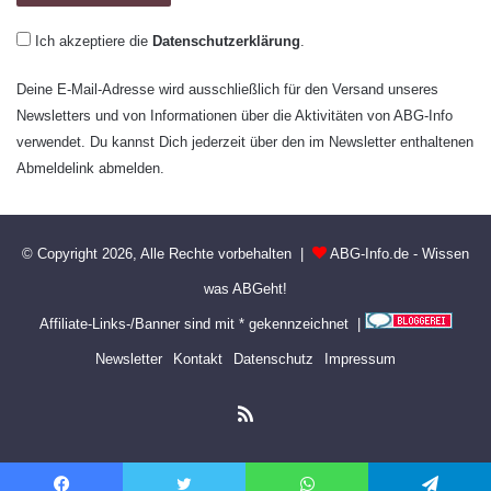
Ich akzeptiere die
Datenschutzerklärung
.
Deine E-Mail-Adresse wird ausschließlich für den Versand unseres
Newsletters und von Informationen über die Aktivitäten von ABG-Info
verwendet. Du kannst Dich jederzeit über den im Newsletter enthaltenen
Abmeldelink abmelden.
© Copyright 2026, Alle Rechte vorbehalten |
ABG-Info.de - Wissen
was ABGeht!
Affiliate-Links-/Banner sind mit * gekennzeichnet |
Newsletter
Kontakt
Datenschutz
Impressum
RSS