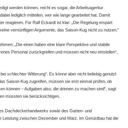
igt werden können, reicht es sogar, die Arbeitsagentur
ei lediglich mitteilen, wer wie lange gearbeitet hat. Damit
ter reagieren. Für Ralf Eckardt ist klar: „Die Regelung erspart
 keine vernünftigen Argumente, das Saison-Kug nicht zu nutzen.“
ehmen: „Die einen haben eine klare Perspektive und stabile
hrenes Personal zurückgreifen und müssen nicht neu einstellen“,
bei schlechter Witterung“. Es könne aber nicht beliebig genutzt
as Saison-Kug zugreifen, müssen sie erst einmal prüfen, ob
en können – Aufgaben also, die drinnen zu machen sind“, sagt
ten müssten sie berücksichtigen.
es Dachdeckerhandwerks sowie des Garten- und
 die Leistung zwischen Dezember und März. Im Gerüstbau hat die