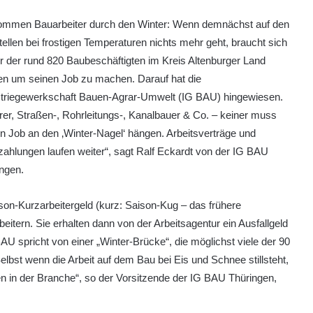
ommen Bauarbeiter durch den Winter: Wenn demnächst auf den
ellen bei frostigen Temperaturen nichts mehr geht, braucht sich
r der rund 820 Baubeschäftigten im Kreis Altenburger Land
en um seinen Job zu machen. Darauf hat die
striegewerkschaft Bauen-Agrar-Umwelt (IG BAU) hingewiesen.
er, Straßen-, Rohrleitungs-, Kanalbauer & Co. – keiner muss
n Job an den ‚Winter-Nagel‘ hängen. Arbeitsverträge und
ahlungen laufen weiter“, sagt Ralf Eckardt von der IG BAU
ngen.
n-Kurzarbeitergeld (kurz: Saison-Kug – das frühere
itern. Sie erhalten dann von der Arbeitsagentur ein Ausfallgeld
AU spricht von einer „Winter-Brücke“, die möglichst viele der 90
elbst wenn die Arbeit auf dem Bau bei Eis und Schnee stillsteht,
n in der Branche“, so der Vorsitzende der IG BAU Thüringen,