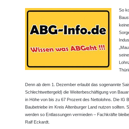
So k
Baust
keine
Sorg
Indu
„Maur
seine
Lohnz
Thüri
Denn ab dem 1. Dezember erlaubt das sogenannte Saiso
Schlechtwettergeld) die Weiterbeschäftigung von Bauarbe
in Höhe von bis zu 67 Prozent des Nettolohns. Die IG B
Baubetriebe im Kreis Altenburger Land nutzen sollten. S
werden so Entlassungen vermieden – Fachkräfte bleibe
Ralf Eckardt.