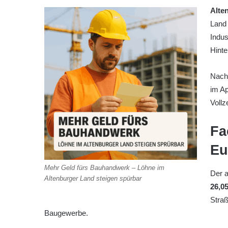
Alte
Land 
Indu
Hinte
Nach 
im Ap
Vollz
Fa
Eu
Mehr Geld fürs Bauhandwerk – Löhne im
Der a
Altenburger Land steigen spürbar
26,0
Straß
Baugewerbe.