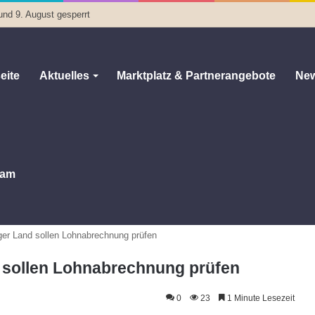
und 9. August gesperrt
eite
Aktuelles
Marktplatz & Partnerangebote
New
am
ger Land sollen Lohnabrechnung prüfen
d sollen Lohnabrechnung prüfen
0
23
1 Minute Lesezeit