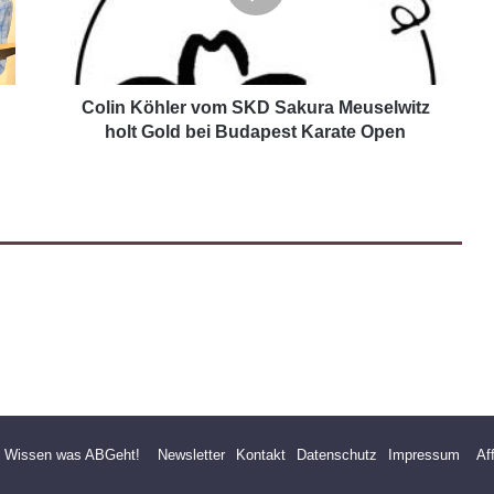
Colin Köhler vom SKD Sakura Meuselwitz
holt Gold bei Budapest Karate Open
- Wissen was ABGeht!
Newsletter
Kontakt
Datenschutz
Impressum
Af