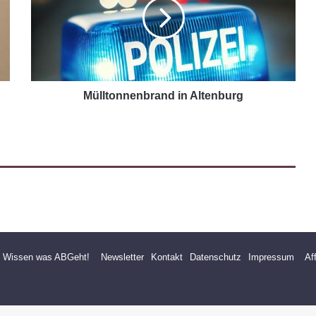
Mülltonnenbrand in Altenburg
- Wissen was ABGeht!
Newsletter
Kontakt
Datenschutz
Impressum
Af