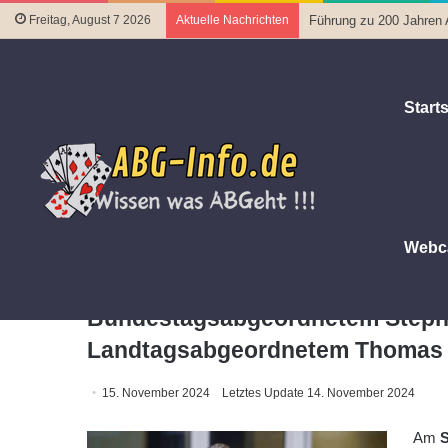
Freitag, August 7 2026
Aktuelle Nachrichten
Führung zu 200 Jahren
Starts
Startseite
|
Politik und Wirtschaft
|
Einladung zur feierlic
Stephan Brandner und Landtagsabgeordnetem Thomas Hoffm
Webc
Einladung zur feierlichen Eröff
Bundestagsabgeordnetem Steph
Landtagsabgeordnetem Thomas
15. November 2024
Letztes Update 14. November 2024
Am
S