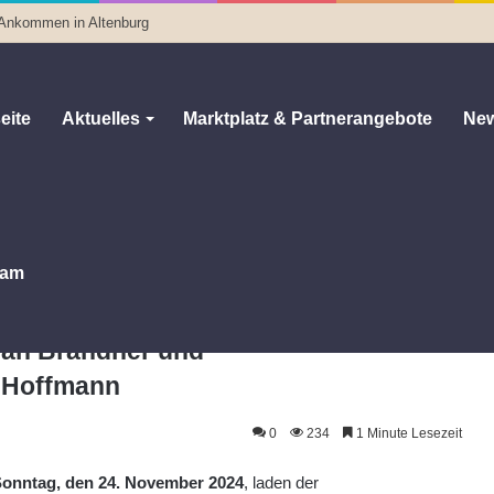
 Ankommen in Altenburg
eite
Aktuelles
Marktplatz & Partnerangebote
New
hen Eröffnung des neuen Wahlkreisbüros von Bundestagsabgeordnetem
ann
am
nung des neuen Wahlkreisbüros von
an Brandner und
 Hoffmann
0
234
1 Minute Lesezeit
onntag, den 24. November 2024
, laden der