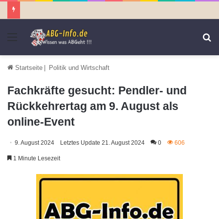
Menü
S
n
Startseite
|
Politik und Wirtschaft
Fachkräfte gesucht: Pendler- und
Rückkehrertag am 9. August als
online-Event
9. August 2024
Letztes Update 21. August 2024
0
606
1 Minute Lesezeit