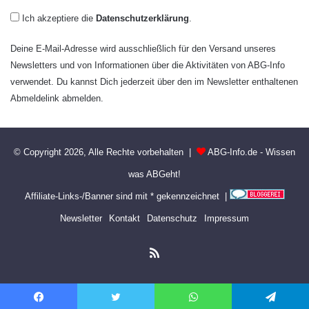
Ich akzeptiere die
Datenschutzerklärung
.
Deine E-Mail-Adresse wird ausschließlich für den Versand unseres
Newsletters und von Informationen über die Aktivitäten von ABG-Info
verwendet. Du kannst Dich jederzeit über den im Newsletter enthaltenen
Abmeldelink abmelden.
© Copyright 2026, Alle Rechte vorbehalten |
ABG-Info.de - Wissen
was ABGeht!
Affiliate-Links-/Banner sind mit * gekennzeichnet |
Newsletter
Kontakt
Datenschutz
Impressum
RSS