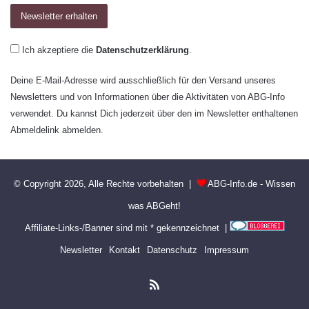
Ich akzeptiere die
Datenschutzerklärung
.
Deine E-Mail-Adresse wird ausschließlich für den Versand unseres
Newsletters und von Informationen über die Aktivitäten von ABG-Info
verwendet. Du kannst Dich jederzeit über den im Newsletter enthaltenen
Abmeldelink abmelden.
© Copyright 2026, Alle Rechte vorbehalten |
ABG-Info.de - Wissen
was ABGeht!
Affiliate-Links-/Banner sind mit * gekennzeichnet |
Newsletter
Kontakt
Datenschutz
Impressum
RSS