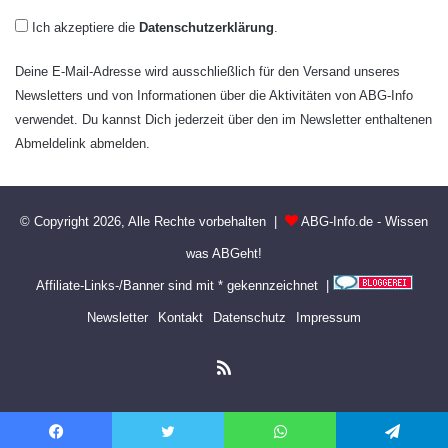
Ich akzeptiere die
Datenschutzerklärung
.
Deine E-Mail-Adresse wird ausschließlich für den Versand unseres
Newsletters und von Informationen über die Aktivitäten von ABG-Info
verwendet. Du kannst Dich jederzeit über den im Newsletter enthaltenen
Abmeldelink abmelden.
© Copyright 2026, Alle Rechte vorbehalten |
ABG-Info.de - Wissen
was ABGeht!
Affiliate-Links-/Banner sind mit * gekennzeichnet |
Newsletter
Kontakt
Datenschutz
Impressum
RSS