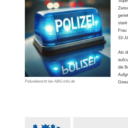
Super
Zwisc
gerie
stark
Frau 
33-J
Als d
aufzu
die B
Aufgr
Polizeibericht bei ABG-Info.de
Gewa