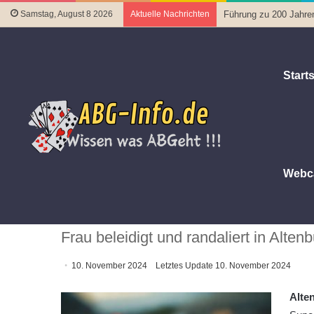
Samstag, August 8 2026
Aktuelle Nachrichten
Führung zu 200 Jahre
Starts
Webc
Startseite
|
Polizeiberichte
|
Aggressive Auseinandersetzun
Aggressive Auseinandersetzung
Frau beleidigt und randaliert in Alten
10. November 2024
Letztes Update 10. November 2024
Alte