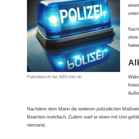
einem
unte
Nach 
ohne
haben
Al
Währe
Polizeibericht bei ABG-Info.de
freiw
Außer
Nachdem dem Mann die weiteren polizeilichen Maßnahme
Beamten mehrfach. Zudem warf er einen mit Urin gefüllt
niemand.