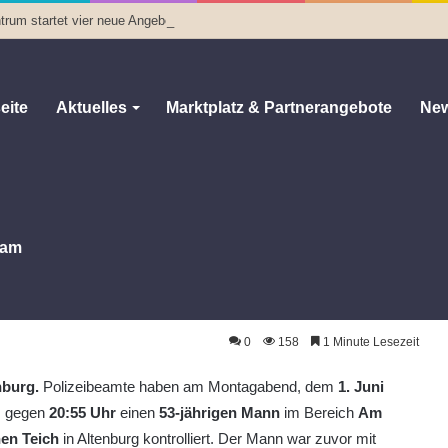
trum startet vier neue Angebote
eite
Aktuelles
Marktplatz & Partnerangebote
New
am
kenfahrstuhls beleidigt Polizeibeamte
nfahrstuhls beleidigt Polizeibeamte
0
158
1 Minute Lesezeit
nburg.
Polizeibeamte haben am Montagabend, dem
1. Juni
, gegen
20:55 Uhr
einen
53-jährigen Mann
im Bereich
Am
nen Teich
in Altenburg kontrolliert. Der Mann war zuvor mit