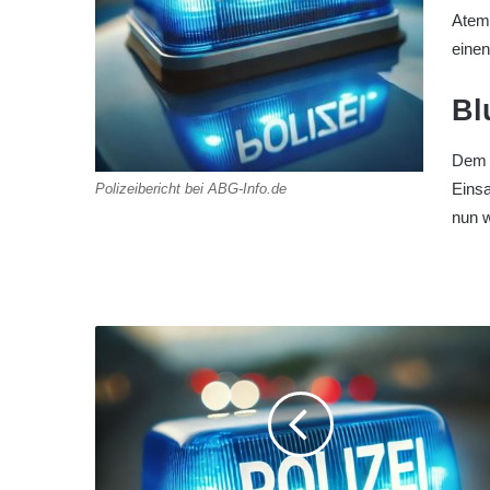
Atema
eine
Bl
Dem 
Einsa
Polizeibericht bei ABG-Info.de
nun 