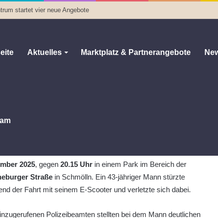
trum startet vier neue Angebote
eite
Aktuelles
Marktplatz & Partnerangebote
New
einfluss in Schmölln
nfluss in Schmölln
raße
am
0
62
Weniger als eine Minute
inem Unfall mit einem E-Scooter kam es am
Samstag, dem 20.
mber 2025
, gegen
20.15 Uhr
in einem Park im Bereich der
eburger Straße
in Schmölln. Ein 43-jähriger Mann stürzte
nd der Fahrt mit seinem E-Scooter und verletzte sich dabei.
inzugerufenen Polizeibeamten stellten bei dem Mann deutlichen