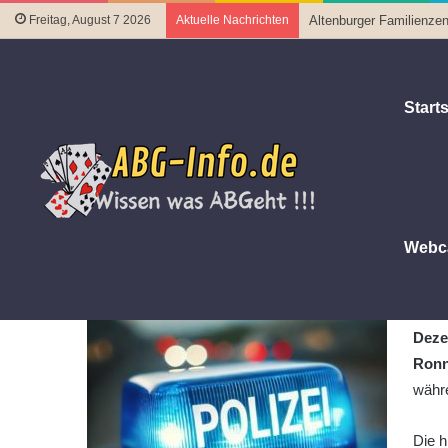
Freitag, August 7 2026
Aktuelle Nachrichten
Altenburger Familienzen
Starts
Startseite
|
Polizeiberichte
|
E-Scooter-Unfall unter Alkohol
E-Scooter-Unfall unter Alkoholei
Sturz im Park an der Ronneburger St
Webc
22. Dezember 2025
Letztes Update 21. Dezember 2025
Zu e
Deze
Ronn
währe
Die h