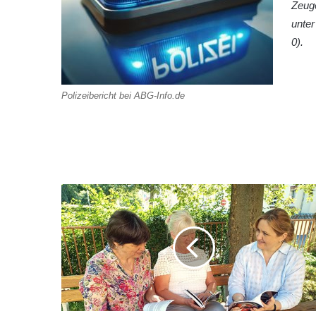
Zeuge
unte
0).
Polizeibericht bei ABG-Info.de