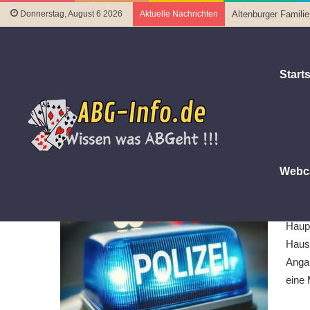
Donnerstag, August 6 2026
Aktuelle Nachrichten
Altenburger Famili
Starts
Startseite
|
Polizeiberichte
|
Einbruch in ein Einfamilienhau
Einbruch in ein Einfamilienhaus
23. August 2024
Letztes Update 25. August 2024
Webc
Treb
zum 2
Haupt
Haus
Anga
eine 