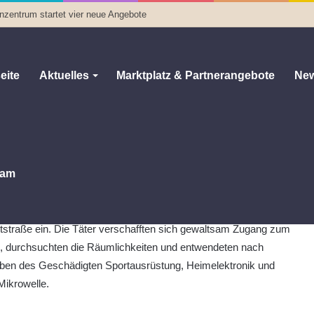
enzentrum startet vier neue Angebote
eite
Aktuelles
Marktplatz & Partnerangebote
New
s
0
555
Weniger als eine Minute
am
en:
Unbekannte Täter brachen im Zeitraum vom 01.08.2024 bis
2.08.2024 in ein Einfamilienhaus in Niederleupten in der
straße ein. Die Täter verschafften sich gewaltsam Zugang zum
, durchsuchten die Räumlichkeiten und entwendeten nach
ben des Geschädigten Sportausrüstung, Heimelektronik und
Mikrowelle.