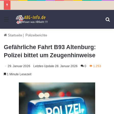
Menü
S
n
Startseite
|
Polizeiberichte
Gefährliche Fahrt B93 Altenburg:
Polizei bittet um Zeugenhinweise
29. Januar 2026
Letztes Update 28. Januar 2026
0
1.253
1 Minute Lesezeit