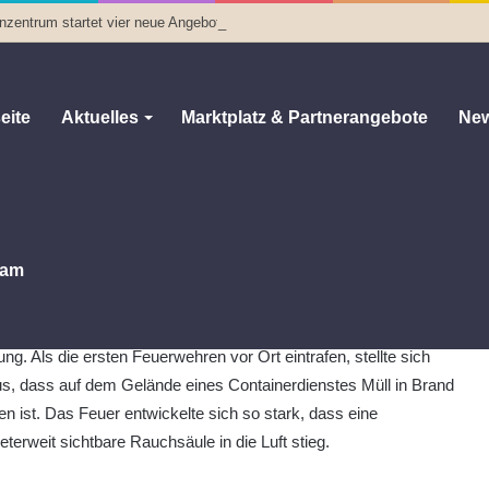
enzentrum startet vier neue Angebote
eite
Aktuelles
Marktplatz & Partnerangebote
New
t starke Rauchsäule
starke Rauchsäule
0
1.408
Weniger als eine Minute
am
amstagnachmittag gegen halb vier meldeten mehrere Anrufer
 starke Rauchentwicklung im Bereich der Thomas Müntzer
ung. Als die ersten Feuerwehren vor Ort eintrafen, stellte sich
s, dass auf dem Gelände eines Containerdienstes Müll in Brand
en ist. Das Feuer entwickelte sich so stark, dass eine
eterweit sichtbare Rauchsäule in die Luft stieg.