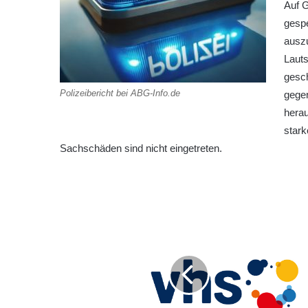
Auf G
gespe
ausz
Lauts
gesch
Polizeibericht bei ABG-Info.de
gegen
herau
stark
Sachschäden sind nicht eingetreten.