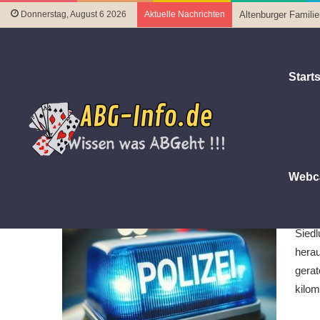
Donnerstag, August 6 2026
Aktuelle Nachrichten
Altenburger Famili
Starts
Startseite
|
Polizeiberichte
|
Großbrand in Schmölln erzeug
Großbrand in Schmölln erzeugt 
16. Juni 2024
Letztes Update 28. August 2024
Webc
Am S
eine
Siedl
herau
gerat
kilom