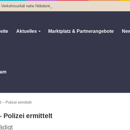
i Verkehrsunfall nahe Nöbdenitz
eite
Aktuelles
Marktplatz & Partnerangebote
New
am
 – Polizei ermittelt
 Polizei ermittelt
ädigt