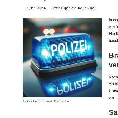
3. Januar 2026
Letztes Update 2. Januar 2026
In de
Am 31
Flack
besch
Br
ve
Nach 
ein b
Umset
verur
Polizeibericht bei ABG-Info.de
Sa