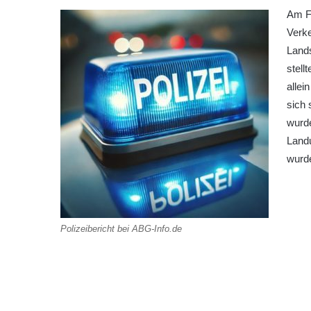
Am Fr
Verk
Lands
stell
allei
sich
wurde
Landu
wurde
Polizeibericht bei ABG-Info.de