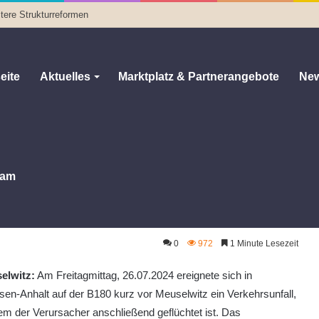
tere Strukturreformen
eite
Aktuelles
Marktplatz & Partnerangebote
New
am
0
972
1 Minute Lesezeit
elwitz:
Am Freitagmittag, 26.07.2024 ereignete sich in
en-Anhalt auf der B180 kurz vor Meuselwitz ein Verkehrsunfall,
em der Verursacher anschließend geflüchtet ist. Das