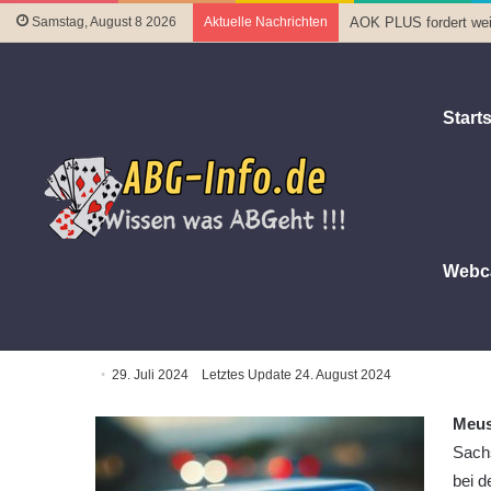
Samstag, August 8 2026
Aktuelle Nachrichten
AOK PLUS fordert wei
Starts
Webc
Startseite
|
Polizeiberichte
|
Unfallflucht endet in Thüringen
Unfallflucht endet in Thüringen
29. Juli 2024
Letztes Update 24. August 2024
Meus
Sachs
bei d