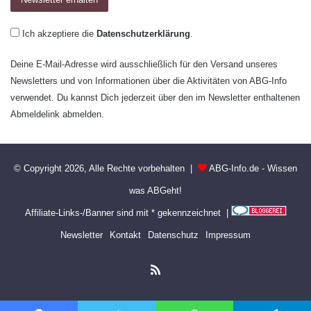
Ich akzeptiere die
Datenschutzerklärung
.
Deine E-Mail-Adresse wird ausschließlich für den Versand unseres
Newsletters und von Informationen über die Aktivitäten von ABG-Info
verwendet. Du kannst Dich jederzeit über den im Newsletter enthaltenen
Abmeldelink abmelden.
© Copyright 2026, Alle Rechte vorbehalten |
ABG-Info.de - Wissen
was ABGeht!
Affiliate-Links-/Banner sind mit * gekennzeichnet |
Newsletter
Kontakt
Datenschutz
Impressum
RSS