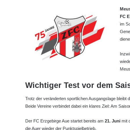
Meus
FC E
im So
Gener
diene
Inzwi
wiede
Meuse
Wichtiger Test vor dem Sai
Trotz der veränderten sportlichen Ausgangslage bleibt di
Beide Vereine verbindet dabei ein klares Ziel: Am Saiso
Der FC Erzgebirge Aue startet bereits am
21. Juni
mit 
die Auer wieder der Punktspielbetrieb.