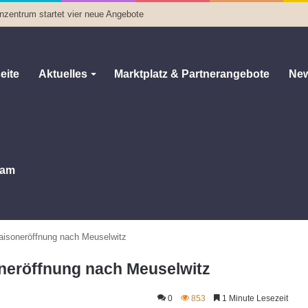
enzentrum startet vier neue Angebote
eite
Aktuelles
Marktplatz & Partnerangebote
New
am
aisoneröffnung nach Meuselwitz
neröffnung nach Meuselwitz
0
853
1 Minute Lesezeit