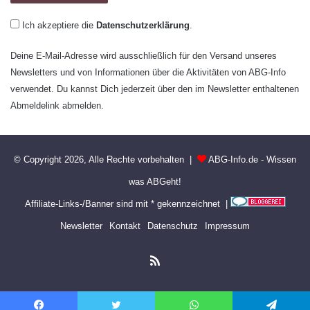
Ich akzeptiere die
Datenschutzerklärung
.
Deine E-Mail-Adresse wird ausschließlich für den Versand unseres
Newsletters und von Informationen über die Aktivitäten von ABG-Info
verwendet. Du kannst Dich jederzeit über den im Newsletter enthaltenen
Abmeldelink abmelden.
© Copyright 2026, Alle Rechte vorbehalten |
ABG-Info.de - Wissen
was ABGeht!
Affiliate-Links-/Banner sind mit * gekennzeichnet |
Newsletter
Kontakt
Datenschutz
Impressum
RSS