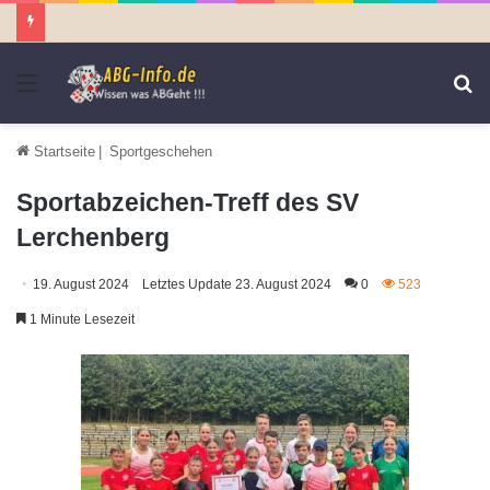
Menü
S
n
Startseite
|
Sportgeschehen
Sportabzeichen-Treff des SV
Lerchenberg
19. August 2024
Letztes Update 23. August 2024
0
523
1 Minute Lesezeit