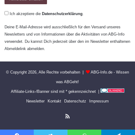
Ich akzeptiere die
Datenschutzerklärung
.
Deine E-Mail-Adresse wird ausschließlich für den Versand unseres
Newsletters und von Informationen über die Aktivitäten von ABG-Info
verwendet. Du kannst Dich jederzeit über den im Newsletter enthaltenen
Abmeldelink abmelden.
© Copyright 2026, Alle Rechte vorbehalten |
ABG-Info.de - Wissen
was ABGeht!
Affiliate-Links-/Banner sind mit * gekennzeichnet |
Newsletter
Kontakt
Datenschutz
Impressum
RSS