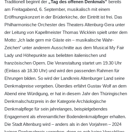
Traditionell beginnt der
„Tag des offenen Denkmals“
bereits
am Freitagabend, 6. September, musikalisch mit einem
Eröffnungskonzert in der Brüderkirche, der Eintritt ist frei. Das
Philharmonische Orchester des Theaters Altenburg-Gera unter
der Leitung von Kapellmeister Thomas Wicklein spielt unter dem
Motto: „Ich lade gern mir Gäste ein – musikalische Wahr-
Zeichen“ unter anderem Ausschnitte aus dem Musical My Fair
Lady und Höhepunkte aus beliebten italienischen und
französischen Opern. Die Veranstaltung startet um 19.30 Uhr
(Einlass ab 18.30 Uhr) und wird den passenden Rahmen für
Ehrungen bilden. So wird der Landkreis Altenburger Land seine
Denkmalpreise vergeben. Überdies erfährt Gustav Wolf an dem
Abend eine Würdigung, er hat in diesem Jahr den Thüringischen
Denkmalschutzpreis in der Kategorie Archäologische
Denkmalpflege für sein jahrelanges, beispielgebendes
Engagement als ehrenamtlicher Bodendenkmalpfleger erhalten.
Die Stadt Altenburg wird – anders als in den Vorjahren – 2024
keinen Denkmalpreis vergeben, denn es gab keine Vorschläge.