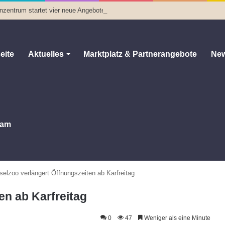
enzentrum startet vier neue Angebote
eite
Aktuelles
Marktplatz & Partnerangebote
New
am
selzoo verlängert Öffnungszeiten ab Karfreitag
en ab Karfreitag
0
47
Weniger als eine Minute