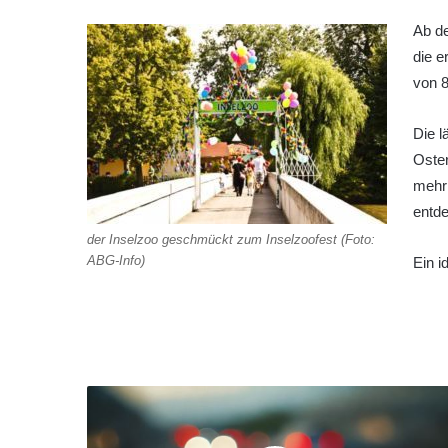
Ab de
die e
von 8
Die 
Oster
mehr 
entd
der Inselzoo geschmückt zum Inselzoofest (Foto:
ABG-Info)
Ein i