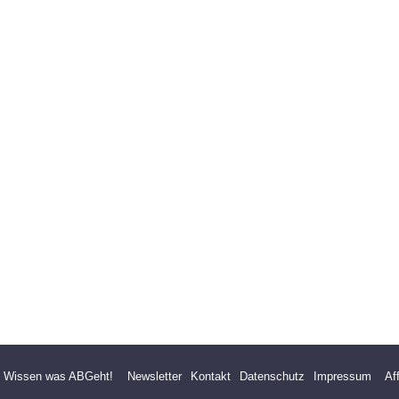
- Wissen was ABGeht!
Newsletter
Kontakt
Datenschutz
Impressum
Af