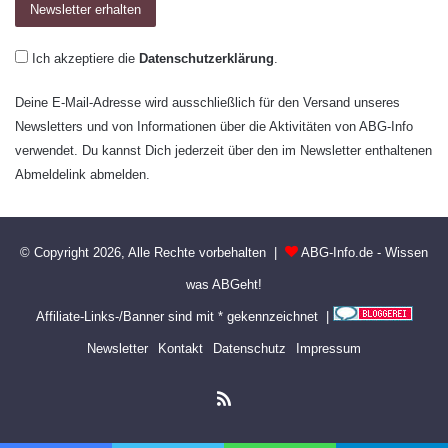
Ich akzeptiere die
Datenschutzerklärung
.
Deine E-Mail-Adresse wird ausschließlich für den Versand unseres
Newsletters und von Informationen über die Aktivitäten von ABG-Info
verwendet. Du kannst Dich jederzeit über den im Newsletter enthaltenen
Abmeldelink abmelden.
© Copyright 2026, Alle Rechte vorbehalten |
ABG-Info.de - Wissen
was ABGeht!
Affiliate-Links-/Banner sind mit * gekennzeichnet |
Newsletter
Kontakt
Datenschutz
Impressum
RSS