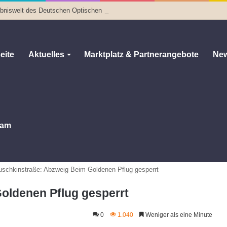
lebniswelt des Deutschen Optischen Museums
eite
Aktuelles
Marktplatz & Partnerangebote
New
am
uschkinstraße: Abzweig Beim Goldenen Pflug gesperrt
oldenen Pflug gesperrt
0
1.040
Weniger als eine Minute