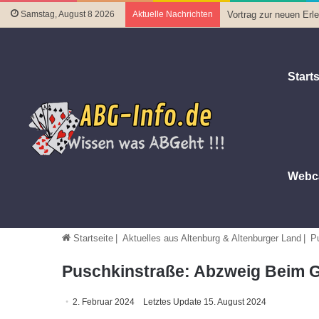
Samstag, August 8 2026
Aktuelle Nachrichten
Vortrag zur neuen Er
Starts
Webc
Startseite
|
Aktuelles aus Altenburg & Altenburger Land
|
P
Puschkinstraße: Abzweig Beim G
2. Februar 2024
Letztes Update 15. August 2024