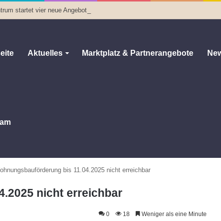
trum startet vier neue Angebote
eite
Aktuelles
Marktplatz & Partnerangebote
New
am
ohnungsbauförderung bis 11.04.2025 nicht erreichbar
.2025 nicht erreichbar
0
18
Weniger als eine Minute