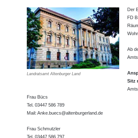
Der 
FD B
Räuml
Wohnu
Ab de
Amtsp
Ansp
Landratsamt Altenburger Land
Sitz 
Amts
Frau Bücs
Tel. 03447 586 789
Mail: Anke.buecs@altenburgerland.de
Frau Schmutzler
Tel. 03447 586 797