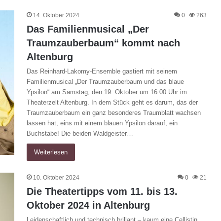
14. Oktober 2024
0
263
Das Familienmusical „Der
Traumzauberbaum“ kommt nach
Altenburg
Das Reinhard-Lakomy-Ensemble gastiert mit seinem
Familienmusical „Der Traumzauberbaum und das blaue
Ypsilon“ am Samstag, den 19. Oktober um 16:00 Uhr im
Theaterzelt Altenburg. In dem Stück geht es darum, das der
Traumzauberbaum ein ganz besonderes Traumblatt wachsen
lassen hat, eins mit einem blauen Ypsilon darauf, ein
Buchstabe! Die beiden Waldgeister…
Weiterlesen
10. Oktober 2024
0
21
Die Theatertipps vom 11. bis 13.
Oktober 2024 in Altenburg
Leidenschaftlich und technisch brillant – kaum eine Cellistin