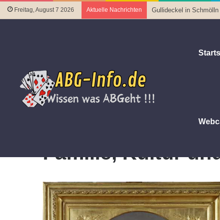
Freitag, August 7 2026
Aktuelle Nachrichten
Gullideckel in Schmölln
Starts
Webc
Startseite
|
Familie, Kultur und Freizeit
Familie, Kultur und