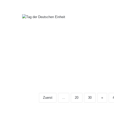
Zuerst
...
20
30
«