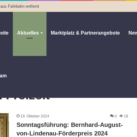
 aus Fahrbahn entfernt
eite
Aktuelles
Marktplatz & Partnerangebote
New
am
 Freizeit
19. Oktober 2024
0
18
Sonntagsführung: Bernhard-August-
von-Lindenau-Förderpreis 2024