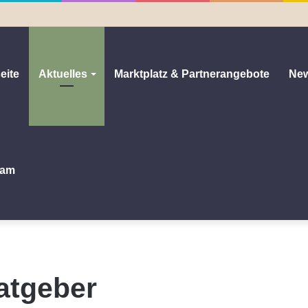
eite
Aktuelles
Marktplatz & Partnerangebote
New
am
atgeber