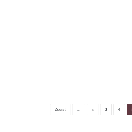
Zuerst
...
«
3
4