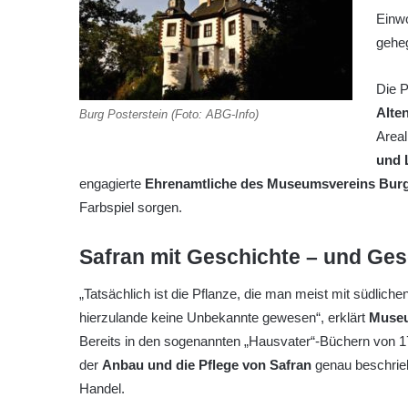
Einwo
geheg
Die 
Alte
Burg Posterstein (Foto: ABG-Info)
Area
und 
engagierte
Ehrenamtliche des Museumsvereins Burg
Farbspiel sorgen.
Safran mit Geschichte – und Ge
„Tatsächlich ist die Pflanze, die man meist mit südlich
hierzulande keine Unbekannte gewesen“, erklärt
Museu
Bereits in den sogenannten „Hausvater“-Büchern von 1
der
Anbau und die Pflege von Safran
genau beschrie
Handel.