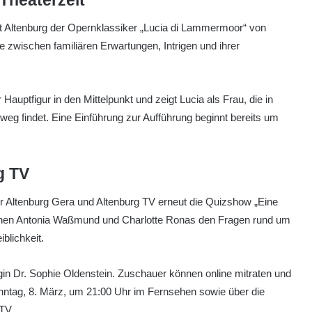
lt Altenburg der Opernklassiker „Lucia di Lammermoor“ von
e zwischen familiären Erwartungen, Intrigen und ihrer
Hauptfigur in den Mittelpunkt und zeigt Lucia als Frau, die in
eg findet. Eine Einführung zur Aufführung beginnt bereits um
g TV
r Altenburg Gera und Altenburg TV erneut die Quizshow „Eine
rinnen Antonia Waßmund und Charlotte Ronas den Fragen rund um
blichkeit.
in Dr. Sophie Oldenstein. Zuschauer können online mitraten und
nntag, 8. März, um 21:00 Uhr im Fernsehen sowie über die
TV.