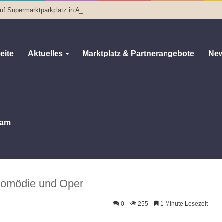
f Supermarktparkplatz in Altenburg
eite
Aktuelles
Marktplatz & Partnerangebote
New
am
g am Wochenende: Komödie, Oper und Frauentagsquiz
de: Komödie, Oper und
Komödie und Oper
0
255
1 Minute Lesezeit