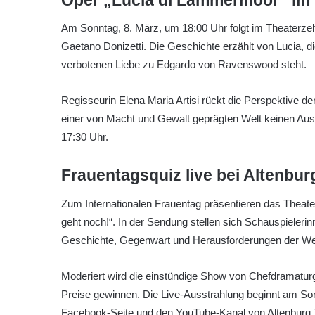
Am Sonntag, 8. März, um 18:00 Uhr folgt im Theaterze
Gaetano Donizetti. Die Geschichte erzählt von Lucia, di
verbotenen Liebe zu Edgardo von Ravenswood steht.
Regisseurin Elena Maria Artisi rückt die Perspektive der 
einer von Macht und Gewalt geprägten Welt keinen Ausw
17:30 Uhr.
Frauentagsquiz live bei Altenbur
Zum Internationalen Frauentag präsentieren das Theate
geht noch!“. In der Sendung stellen sich Schauspiele
Geschichte, Gegenwart und Herausforderungen der Wei
Moderiert wird die einstündige Show von Chefdramaturg
Preise gewinnen. Die Live-Ausstrahlung beginnt am So
Facebook-Seite und den YouTube-Kanal von Altenburg 