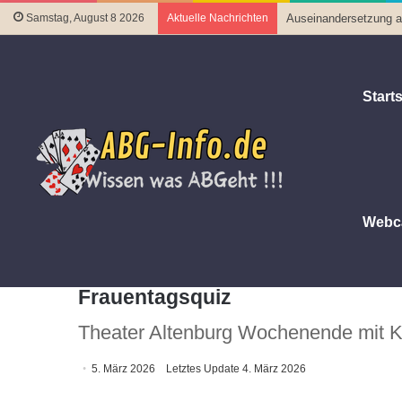
Samstag, August 8 2026
Aktuelle Nachrichten
Auseinandersetzung au
Starts
Webc
Startseite
|
Familie, Kultur und Freizeit
|
Theater Altenbur
Theater Altenburg am Wochenen
Frauentagsquiz
Theater Altenburg Wochenende mit 
5. März 2026
Letztes Update 4. März 2026