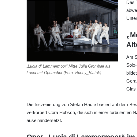
Das
abwe
Unter
„M
Al
Am Sa
Solo-
„Lucia di Lammermoor“ Mitte Julia Gromball als
bild
Lucia mit Opernchor (Foto: Ronny_Ristok)
Gera.
Glas 
Die Inszenierung von Stefan Haufe basiert auf dem Bes
verkörpert Cora Hübsch, die sich in einer turbulenten 
auseinandersetzt.
Oper „Lucia di Lammermoor“ im 