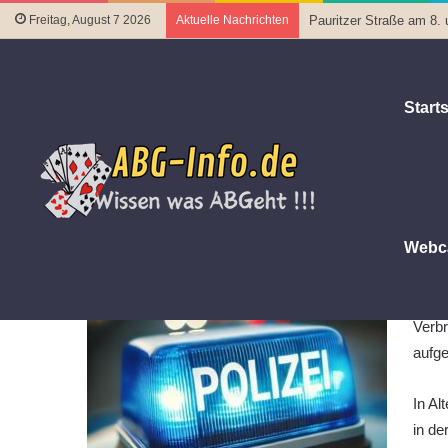
Freitag, August 7 2026
Aktuelle Nachrichten
Pauritzer Straße am 8. 
Starts
Startseite
|
Polizeiberichte
|
Geldbörsendiebstähle in Altenb
Geldbörsendiebstähle in Altenbur
5. März 2026
Letztes Update 5. März 2026
Webc
In A
Geld
Verbr
aufg
In Al
in de