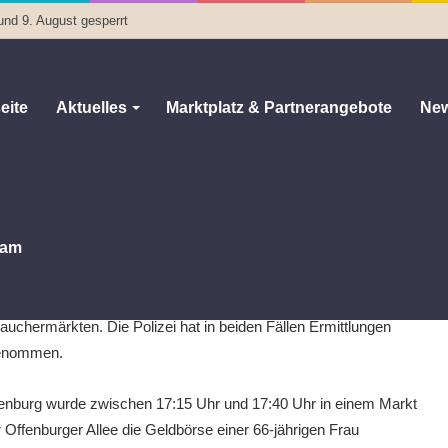
und 9. August gesperrt
eite
Aktuelles
Marktplatz & Partnerangebote
New
urg und Meuselwitz: Polizei ermittelt
g und Meuselwitz: Polizei ermittelt
0
121
1 Minute Lesezeit
am
ltenburg und Meuselwitz kam es am 4. März 2026 zu zwei
börsendiebstahl Altenburg Meuselwitz
in
auchermärkten. Die Polizei hat in beiden Fällen Ermittlungen
enommen.
tenburg wurde zwischen 17:15 Uhr und 17:40 Uhr in einem Markt
r Offenburger Allee die Geldbörse einer 66-jährigen Frau