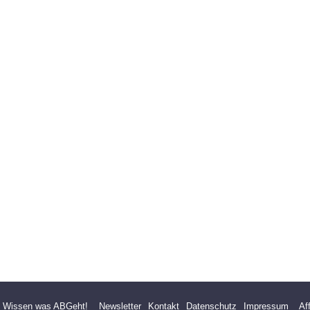
- Wissen was ABGeht!
Newsletter
Kontakt
Datenschutz
Impressum
Af