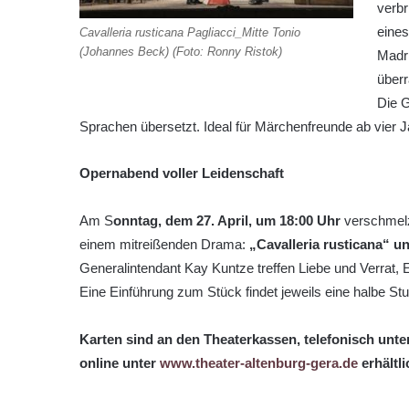
verbr
eines
Cavalleria rusticana Pagliacci_Mitte Tonio
(Johannes Beck) (Foto: Ronny Ristok)
Madri
überr
Die G
Sprachen übersetzt. Ideal für Märchenfreunde ab vier J
Opernabend voller Leidenschaft
Am S
onntag, dem 27. April, um 18:00 Uhr
verschmel
einem mitreißenden Drama:
„Cavalleria rusticana“ u
Generalintendant Kay Kuntze treffen Liebe und Verrat, 
Eine Einführung zum Stück findet jeweils eine halbe Stun
Karten sind an den Theaterkassen, telefonisch unte
online unter
www.theater-altenburg-gera.de
erhältli