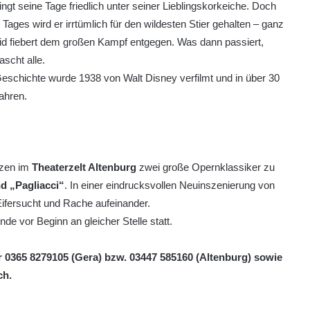
ingt seine Tage friedlich unter seiner Lieblingskorkeiche. Doch
 Tages wird er irrtümlich für den wildesten Stier gehalten – ganz
d fiebert dem großen Kampf entgegen. Was dann passiert,
ascht alle.
eschichte wurde 1938 von Walt Disney verfilmt und in über 30
ahren.
zen im
Theaterzelt Altenburg
zwei große Opernklassiker zu
nd „Pagliacci“
. In einer eindrucksvollen Neuinszenierung von
Eifersucht und Rache aufeinander.
de vor Beginn an gleicher Stelle statt.
r 0365 8279105 (Gera) bzw. 03447 585160 (Altenburg) sowie
ch.