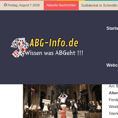
Freitag, August 7 2026
Aktuelle Nachrichten
Gullideckel in Schmölln
Starts
Startseite
|
Familie, Kultur und Freizeit
|
Theatertipps vom 2
Theatertipps vom 25. bis 27. Apri
24. April 2025
Letztes Update 24. April 2025
Webc
Ein 
Am
S
Alte
Ferdi
Weide
Stier