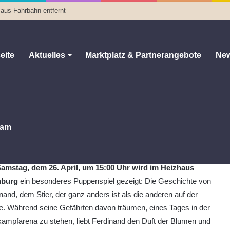
 aus Fahrbahn entfernt
eite
Aktuelles
Marktplatz & Partnerangebote
New
5. bis 27. April in Altenburg
l in Altenburg
0
24
1 Minute Lesezeit
am
Märchennachmittag für die Kleinen
amstag, dem 26. April, um 15:00 Uhr wird im Heizhaus
nburg
ein besonderes Puppenspiel gezeigt: Die Geschichte von
nand, dem Stier, der ganz anders ist als die anderen auf der
. Während seine Gefährten davon träumen, eines Tages in der
kampfarena zu stehen, liebt Ferdinand den Duft der Blumen und