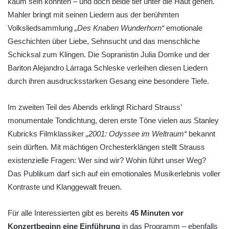
kaum sein könnten – und doch beide tief unter die Haut gehen.
Mahler bringt mit seinen Liedern aus der berühmten
Volksliedsammlung
„Des Knaben Wunderhorn“
emotionale
Geschichten über Liebe, Sehnsucht und das menschliche
Schicksal zum Klingen. Die Sopranistin Julia Domke und der
Bariton Alejandro Lárraga Schleske verleihen diesen Liedern
durch ihren ausdrucksstarken Gesang eine besondere Tiefe.
Im zweiten Teil des Abends erklingt Richard Strauss’
monumentale Tondichtung, deren erste Töne vielen aus Stanley
Kubricks Filmklassiker
„2001: Odyssee im Weltraum“
bekannt
sein dürften. Mit mächtigen Orchesterklängen stellt Strauss
existenzielle Fragen: Wer sind wir? Wohin führt unser Weg?
Das Publikum darf sich auf ein emotionales Musikerlebnis voller
Kontraste und Klanggewalt freuen.
Für alle Interessierten gibt es bereits
45 Minuten vor
Konzertbeginn eine Einführung
in das Programm – ebenfalls