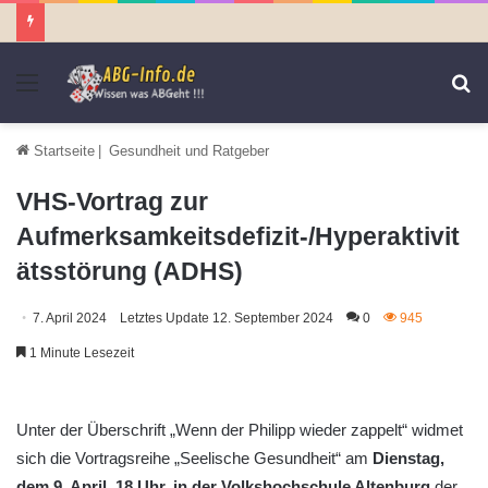
Menü
S
n
Startseite
|
Gesundheit und Ratgeber
VHS-Vortrag zur
Aufmerksamkeitsdefizit-/Hyperaktivit
ätsstörung (ADHS)
7. April 2024
Letztes Update 12. September 2024
0
945
1 Minute Lesezeit
Unter der Überschrift „Wenn der Philipp wieder zappelt“ widmet
sich die Vortragsreihe „Seelische Gesundheit“ am
Dienstag,
dem 9. April, 18 Uhr, in der Volkshochschule Altenburg
der