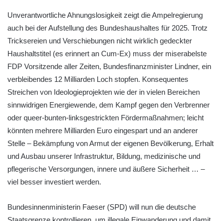
Unverantwortliche Ahnungslosigkeit zeigt die Ampelregierung
auch bei der Aufstellung des Bundeshaushaltes für 2025. Trotz
Tricksereien und Verschiebungen nicht wirklich gedeckter
Haushaltstitel (es erinnert an Cum-Ex) muss der miserabelste
FDP Vorsitzende aller Zeiten, Bundesfinanzminister Lindner, ein
verbleibendes 12 Milliarden Loch stopfen. Konsequentes
Streichen von Ideologieprojekten wie der in vielen Bereichen
sinnwidrigen Energiewende, dem Kampf gegen den Verbrenner
oder queer-bunten-linksgestrickten Fördermaßnahmen; leicht
könnten mehrere Milliarden Euro eingespart und an anderer
Stelle – Bekämpfung von Armut der eigenen Bevölkerung, Erhalt
und Ausbau unserer Infrastruktur, Bildung, medizinische und
pflegerische Versorgungen, innere und äußere Sicherheit … –
viel besser investiert werden.
Bundesinnenministerin Faeser (SPD) will nun die deutsche
Staatsgrenze kontrollieren, um illegale Einwanderung und damit