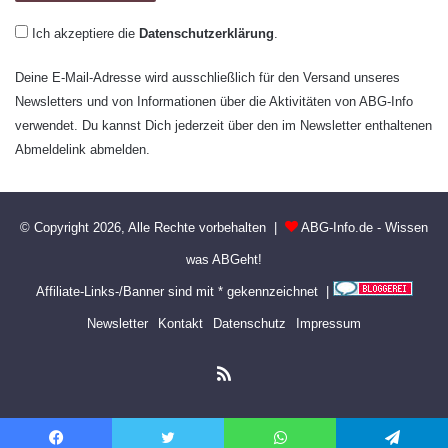
Ich akzeptiere die
Datenschutzerklärung
.
Deine E-Mail-Adresse wird ausschließlich für den Versand unseres
Newsletters und von Informationen über die Aktivitäten von ABG-Info
verwendet. Du kannst Dich jederzeit über den im Newsletter enthaltenen
Abmeldelink abmelden.
© Copyright 2026, Alle Rechte vorbehalten |
ABG-Info.de - Wissen
was ABGeht!
Affiliate-Links-/Banner sind mit * gekennzeichnet |
Newsletter
Kontakt
Datenschutz
Impressum
RSS