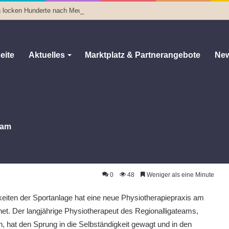
n locken Hunderte nach Meuselwitz
eite
Aktuelles
Marktplatz & Partnerangebote
New
am
ffnete Praxis in der bluechip Arena
axis in der bluechip Arena
0
48
Weniger als eine Minute
eiten der Sportanlage hat eine neue Physiotherapiepraxis am
net. Der langjährige Physiotherapeut des Regionalligateams,
, hat den Sprung in die Selbständigkeit gewagt und in den