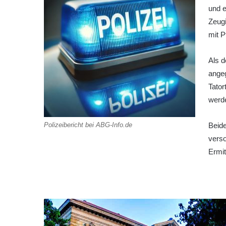
und e
Zeugi
mit P
Als d
angeg
Tator
werd
Polizeibericht bei ABG-Info.de
Beide
vers
Ermit