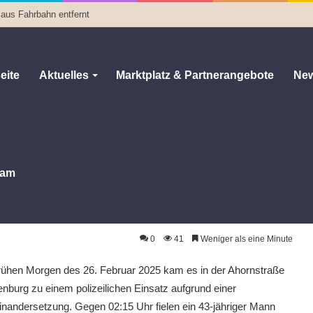
 aus Fahrbahn entfernt
eite
Aktuelles
Marktplatz & Partnerangebote
New
am
etzung in Altenburg
zung in Altenburg
0
41
Weniger als eine Minute
rühen Morgen des 26. Februar 2025 kam es in der Ahornstraße
tenburg zu einem polizeilichen Einsatz aufgrund einer
nandersetzung. Gegen 02:15 Uhr fielen ein 43-jähriger Mann